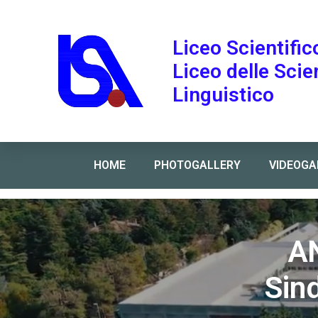
Liceo Scientific
Liceo delle Sci
Linguistico
HOME
PHOTOGALLERY
VIDEOGA
Home
»
ANIEF_Indizione Assemblea Sindacale Terr
AN
Sind