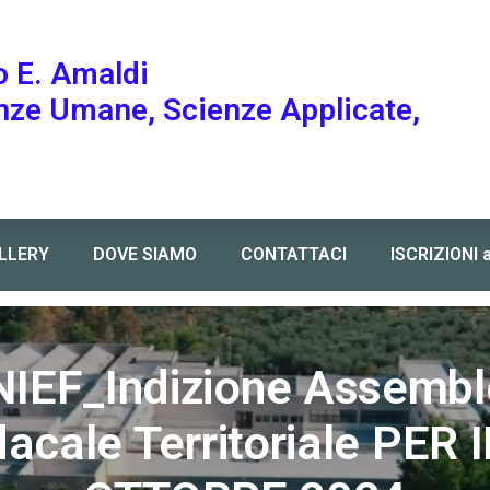
o E. Amaldi
enze Umane, Scienze Applicate,
LLERY
DOVE SIAMO
CONTATTACI
ISCRIZIONI 
itoriale PER IL 17 OTTOBRE 2024
IEF_Indizione Assemb
acale Territoriale PER 