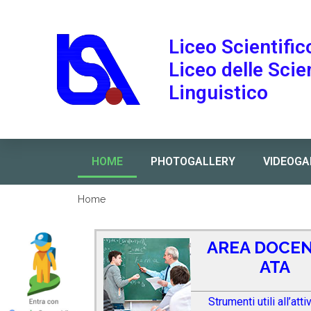
Liceo Scientific
Liceo delle Sci
Linguistico
HOME
PHOTOGALLERY
VIDEOGA
Home
AREA DOCEN
ATA
Strumenti utili all’atti