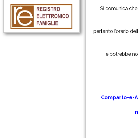
Si comunica che 
pertanto l’orario de
e potrebbe non
Comparto-e-Ar
m