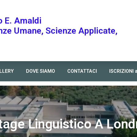
o E. Amaldi
enze Umane, Scienze Applicate,
LLERY
DOVE SIAMO
CONTATTACI
ISCRIZIONI 
tage Linguistico A Lond