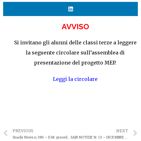
AVVISO
Si invitano gli alunni delle classi terze a leggere
la seguente circolare sull’assemblea di
presentazione del progetto MEP.
Leggi la circolare
PREVIOUS
NEXT
Snadir News n.380 – D.M. procedure concorsuali straordinarie IRC: alle 18 continuiamo a rispondere alle vostre domande insieme a Orazio Ruscica e Ernesto Soccavo
SAIR NOTIZIE N. 13 – DICEMBRE 2023