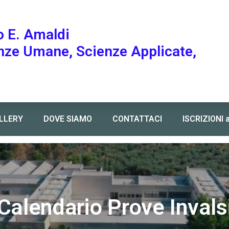
o E. Amaldi
enze Umane, Scienze Applicate,
LLERY
DOVE SIAMO
CONTATTACI
ISCRIZIONI 
Calendario Prove Invals