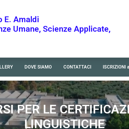
o E. Amaldi
enze Umane, Scienze Applicate,
LLERY
DOVE SIAMO
CONTATTACI
ISCRIZIONI 
CHE
SI PER LE CERTIFICAZ
LINGUISTICHE