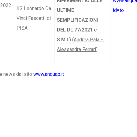
RIFERIMENTIO ALLE
www.anquap
/2022
IIS Leonardo Da
ULTIME
id=to
Vinci Fascetti di
SEMPLIFICAZIONI
PISA
DEL DL 77/2021 e
S.M.I.)
(Andrea Pala –
Alessandra Ferrari)
me news dal sito
www.anquap.it