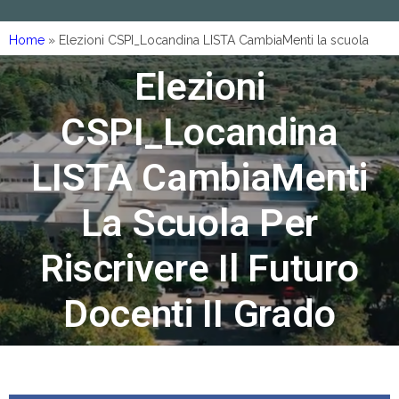
Home
»
Elezioni CSPI_Locandina LISTA CambiaMenti la scuola
per riscrivere il futuro Docenti II Grado
Elezioni
CSPI_Locandina
LISTA CambiaMenti
La Scuola Per
Riscrivere Il Futuro
Docenti II Grado