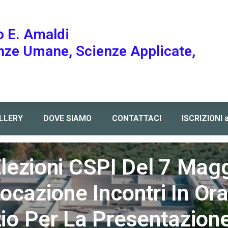
o E. Amaldi
enze Umane, Scienze Applicate,
LLERY
DOVE SIAMO
CONTATTACI
ISCRIZIONI 
incontri in orario di servizio per la presentazione delle liste CGIL V
Elezioni CSPI Del 7 Mag
cazione Incontri In Ora
zio Per La Presentazione