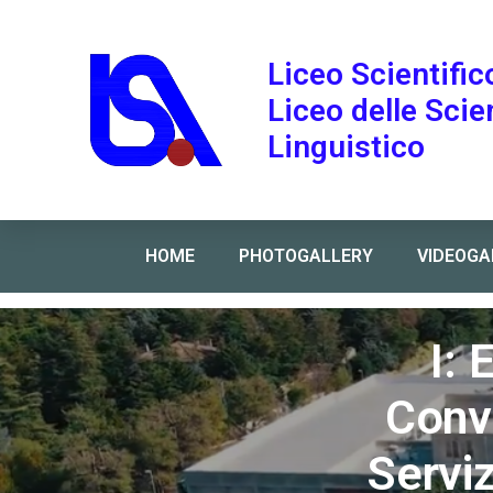
Liceo Scientific
Liceo delle Sci
Linguistico
HOME
PHOTOGALLERY
VIDEOGA
Home
»
I: Elezioni CSPI del 7 maggio. Convocazione 
I: 
Convo
Servi