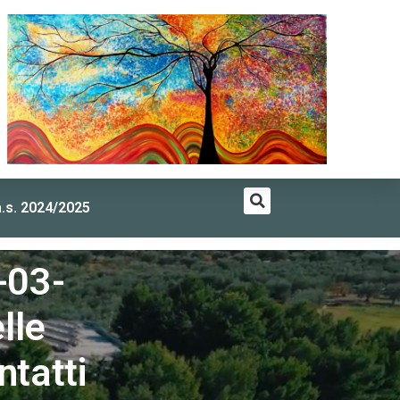
a.s. 2024/2025
’ all’ infezione da SARS-CoV-2
-03-
lle
ntatti