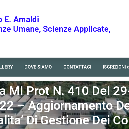
o E. Amaldi
enze Umane, Scienze Applicate,
LLERY
DOVE SIAMO
CONTATTACI
ISCRIZIONI 
namento delle modalita’ di gestione dei contatti con casi di positivita
a MI Prot N. 410 Del 29
22 – Aggiornamento De
ita’ Di Gestione Dei Co