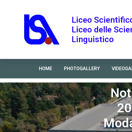
Liceo Scientific
Liceo delle Sci
Linguistico
HOME
PHOTOGALLERY
VIDEOGA
Home
»
Nota MI prot n. 410 del 29-03-2022 – aggior
Not
20
Modal