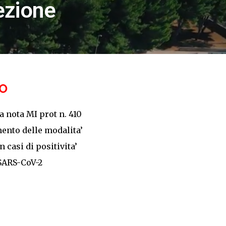
fezione
SO
a nota MI prot n. 410
ento delle modalita’
n casi di positivita’
 SARS-CoV-2