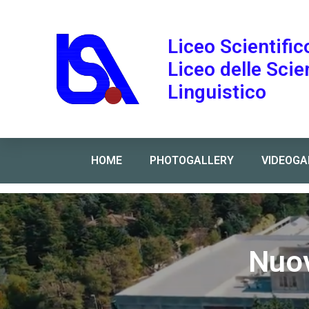
Liceo Scientific
Liceo delle Sci
Linguistico
HOME
PHOTOGALLERY
VIDEOGA
Home
»
Nuove modalità di formazione e assunzio
Nuov