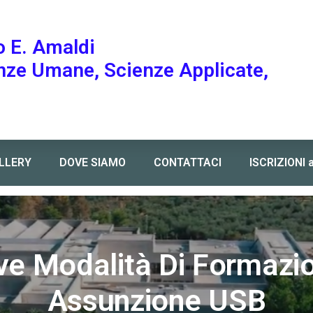
o E. Amaldi
enze Umane, Scienze Applicate,
LLERY
DOVE SIAMO
CONTATTACI
ISCRIZIONI 
ne USB
e Modalità Di Formazi
Assunzione USB