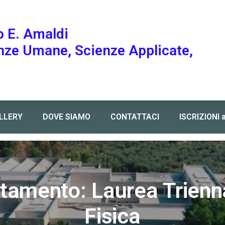
o E. Amaldi
enze Umane, Scienze Applicate,
LLERY
DOVE SIAMO
CONTATTACI
ISCRIZIONI 
tamento: Laurea Trienn
Fisica