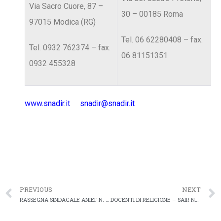
Via Sacro Cuore, 87 –
30 – 00185 Roma
97015 Modica (RG)
Tel. 06 62280408 – fax.
Tel. 0932 762374 – fax.
06 81151351
0932 455328
www.snadir.it
snadir@snadir.it
PREVIOUS
NEXT
RASSEGNA SINDACALE ANIEF N. 22
DOCENTI DI RELIGIONE – SAIR NOTIZIE N. 6