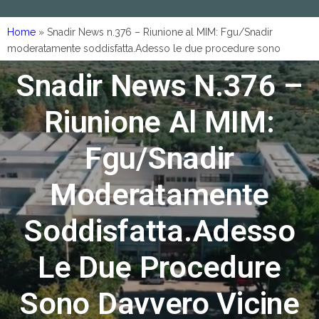
Home
»
Snadir News n.376 – Riunione al MIM: Fgu/Snadir
moderatamente soddisfatta.Adesso le due procedure sono
davvero vicine
Snadir News N.376 –
Riunione Al MIM:
Fgu/Snadir
Moderatamente
Soddisfatta.Adesso
Le Due Procedure
Sono Davvero Vicine