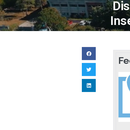
Dis
Ins
Fe