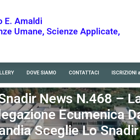
o E. Amaldi
enze Umane, Scienze Applicate,
LLERY
DOVE SIAMO
CONTATTACI
ISCRIZIONI 
a dalla Finlandia sceglie lo Snadir per discutere la condizione degli i
Snadir News N.468 – L
legazione Ecumenica Da
landia Sceglie Lo Snadir