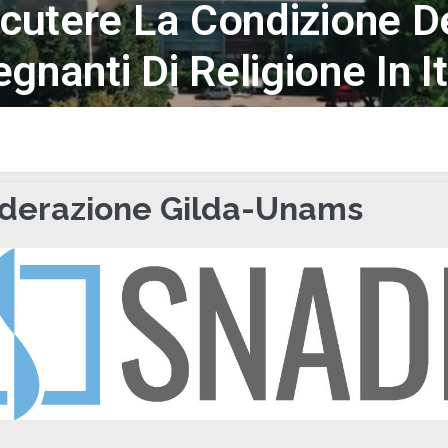
cutere La Condizione D
egnanti Di Religione In It
derazione Gilda-Unams