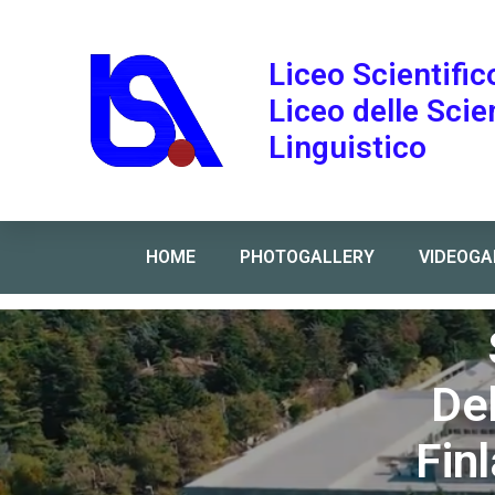
Liceo Scientific
Liceo delle Sci
Linguistico
HOME
PHOTOGALLERY
VIDEOGA
Home
»
Snadir News n.468 – La delegazione ecumenic
De
Fin