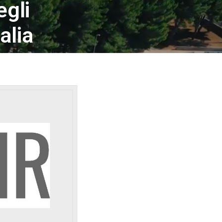
egli
alia