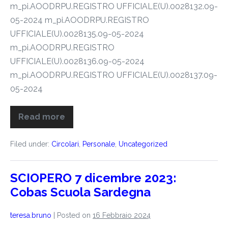
m_pi.AOODRPU.REGISTRO UFFICIALE(U).0028132.09-
05-2024 m_pi.AOODRPU.REGISTRO
UFFICIALE(U).0028135.09-05-2024
m_pi.AOODRPU.REGISTRO
UFFICIALE(U).0028136.09-05-2024
m_pi.AOODRPU.REGISTRO UFFICIALE(U).0028137.09-
05-2024
Read more
Filed under:
Circolari
,
Personale
,
Uncategorized
SCIOPERO 7 dicembre 2023:
Cobas Scuola Sardegna
teresa.bruno
|
Posted on
16 Febbraio 2024