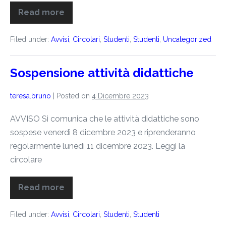
Read more
Filed under:
Avvisi
,
Circolari
,
Studenti
,
Studenti
,
Uncategorized
Sospensione attività didattiche
teresa.bruno
|
Posted on
4 Dicembre 2023
AVVISO Si comunica che le attività didattiche sono
sospese venerdì 8 dicembre 2023 e riprenderanno
regolarmente lunedì 11 dicembre 2023. Leggi la
circolare
Read more
Filed under:
Avvisi
,
Circolari
,
Studenti
,
Studenti