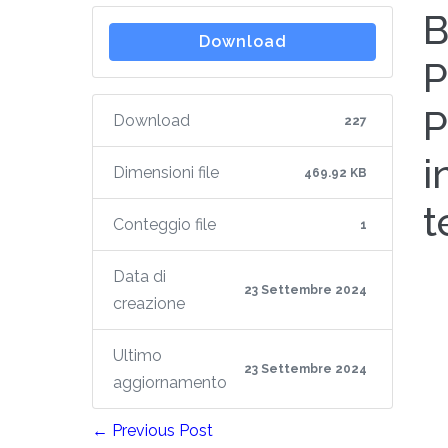
B
Download
P
P
Download
227
i
Dimensioni file
469.92 KB
t
Conteggio file
1
Data di
23 Settembre 2024
creazione
Ultimo
23 Settembre 2024
aggiornamento
← Previous Post