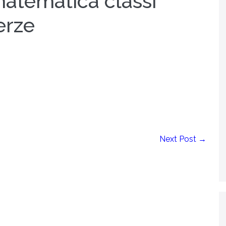
atematica classi
erze
Next Post →