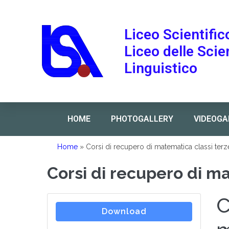
Liceo Scientific
Liceo delle Sci
Linguistico
HOME
PHOTOGALLERY
VIDEOGA
Home
»
Corsi di recupero di matematica classi terz
Corsi di recupero di m
C
Download