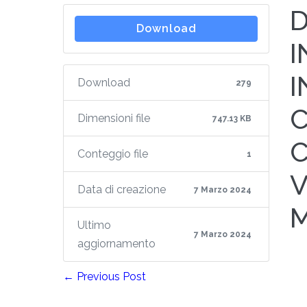
D
Download
I
I
Download
279
Dimensioni file
747.13 KB
Conteggio file
1
V
Data di creazione
7 Marzo 2024
Ultimo
7 Marzo 2024
aggiornamento
← Previous Post