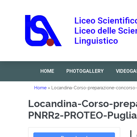
Liceo Scientific
Liceo delle Sci
Linguistico
HOME
PHOTOGALLERY
VIDEOGA
Home
»
Locandina-Corso-preparazione-concorso
Locandina-Corso-prep
PNRR2-PROTEO-Puglia
L