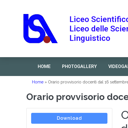
Liceo Scientific
Liceo delle Sci
Linguistico
HOME
PHOTOGALLERY
VIDEOGA
Home
»
Orario provvisorio docenti dal 16 settembr
Orario provvisorio doc
O
Download