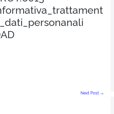
nformativa_trattament
_dati_personanali
DAD
Next Post →