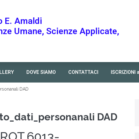
o E. Amaldi
enze Umane, Scienze Applicate,
LLERY
DOVE SIAMO
CONTATTACI
ISCRIZIONI 
ersonanali DAD
to_dati_personanali DAD
ROT.6013-