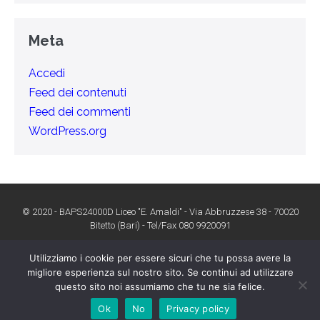
Meta
Accedi
Feed dei contenuti
Feed dei commenti
WordPress.org
© 2020 - BAPS24000D Liceo "E. Amaldi" - Via Abbruzzese 38 - 70020
Bitetto (Bari) - Tel/Fax 080 9920091
Utilizziamo i cookie per essere sicuri che tu possa avere la
migliore esperienza sul nostro sito. Se continui ad utilizzare
questo sito noi assumiamo che tu ne sia felice.
Dichiarazione di accessibilità
Ok
No
Privacy policy