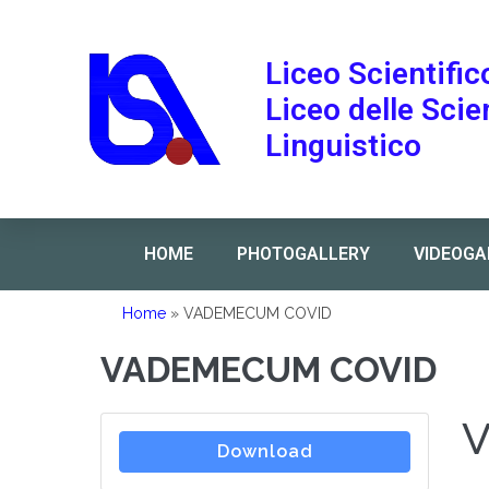
Liceo Scientific
Liceo delle Sci
Linguistico
HOME
PHOTOGALLERY
VIDEOGA
Home
»
VADEMECUM COVID
VADEMECUM COVID
Download