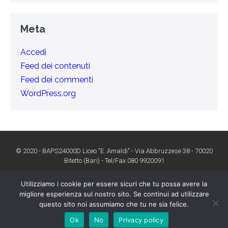
Meta
Accedi
Feed dei contenuti
Feed dei commenti
WordPress.org
© 2020 - BAPS24000D Liceo "E. Amaldi" - Via Abbruzzese 38 - 70020
Bitetto (Bari) - Tel/Fax 080 9920091
Utilizziamo i cookie per essere sicuri che tu possa avere la
migliore esperienza sul nostro sito. Se continui ad utilizzare
questo sito noi assumiamo che tu ne sia felice.
Dichiarazione di accessibilità
Ok
No
Privacy policy