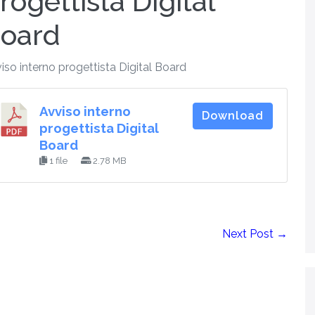
rogettista Digital
oard
iso interno progettista Digital Board
Avviso interno
Download
progettista Digital
Board
1 file
2.78 MB
Next Post →